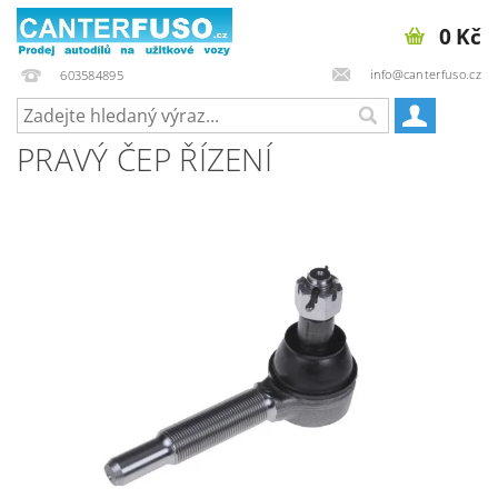
0 Kč
info@canterfuso.cz
603584895
PRAVÝ ČEP ŘÍZENÍ