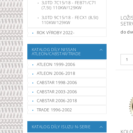
3,0TD 7C15/18 - FEB71/C71
(7,5t) 110KW/129KW
LOŽI
3,0TD 9C15/18 - FECX1 (8,5t)
110KW/129KW
SETR
do dv
ROK VÝROBY 2022-
KATALOG DÍLY NISSAN
ATLEON/CABSTAR/TRADE
ATLEON 1999-2006
ATLEON 2006-2018
CABSTAR 1998-2006
CABSTAR 2003-2006
CABSTAR 2006-2018
TRADE 1996-2002
KATALOG DÍLY ISUZU N-SERIE
KOL