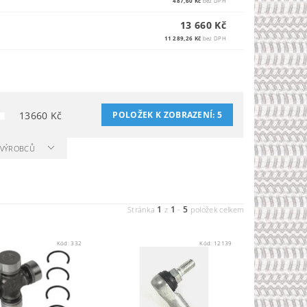
487,60 Kč
bez DPH
13 660 Kč
11 289,26 Kč
bez DPH
13660
Kč
POLOŽEK K ZOBRAZENÍ:
5
A VÝROBCŮ
1
1
5
Stránka
z
-
položek celkem
Kód:
332
Kód:
12139