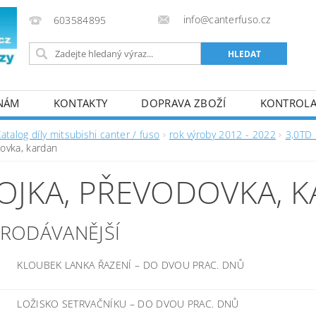
info@canterfuso.cz
603584895
 NÁM
KONTAKTY
DOPRAVA ZBOŽÍ
KONTROLA 
atalog díly mitsubishi canter / fuso
rok výroby 2012 - 2022
3,0TD 
ovka, kardan
OJKA, PŘEVODOVKA, 
PRODÁVANĚJŠÍ
KLOUBEK LANKA ŘAZENÍ
–
DO DVOU PRAC. DNŮ
LOŽISKO SETRVAČNÍKU
–
DO DVOU PRAC. DNŮ