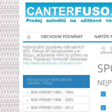
OBCHODNÍ PODMÍNKY
NAPIŠTE
PODMÍNKY OCHRANY OSOBNÍCH ÚDAJŮ
Individuální poptávka náhradních
K
dílů. Pokud díl nenaleznete v e-
převod
shopu, seženeme Vám ho přímo na
míru. Poptávací formulář naleznete
SP
http://www.canterfuso.cz/napiste-nam/
KATALOG DÍLY MITSUBISHI
NEJ
CANTER / FUSO
ROK VÝROBY 1985 - 1996
1.
ROK VÝROBY 1996 - 2005
ROK VÝROBY 2005 - 2012
2.