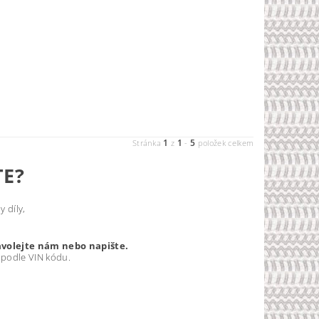
1
1
5
Stránka
z
-
položek celkem
TE?
 díly,
avolejte nám nebo napište.
 podle VIN kódu.