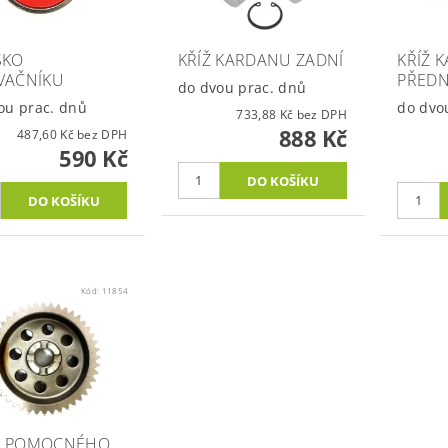
SKO
KŘÍŽ KARDANU ZADNÍ
KŘÍŽ 
VAČNÍKU
PŘEDN
do dvou prac. dnů
ou prac. dnů
do dvo
733,88 Kč bez DPH
888 Kč
487,60 Kč bez DPH
590 Kč
Kód:
11854
O POMOCNÉHO