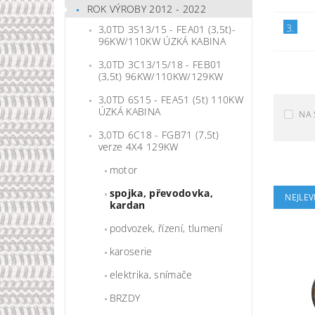
ROK VÝROBY 2012 - 2022
3.
3,0TD 3S13/15 - FEA01 (3,5t)-
96KW/110KW ÚZKÁ KABINA
3,0TD 3C13/15/18 - FEB01
(3,5t) 96KW/110KW/129KW
3,0TD 6S15 - FEA51 (5t) 110KW
ÚZKÁ KABINA
NA 
3,0TD 6C18 - FGB71 (7,5t)
verze 4X4 129KW
motor
spojka, převodovka,
NEJLEV
kardan
podvozek, řízení, tlumení
karoserie
elektrika, snímače
BRZDY