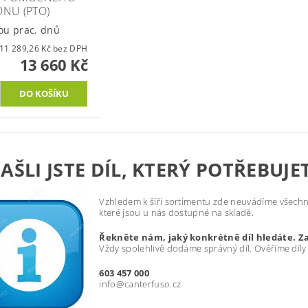
NU (PTO)
ou prac. dnů
11 289,26 Kč bez DPH
13 660 Kč
AŠLI JSTE DÍL, KTERÝ POTŘEBUJE
Vzhledem k šíři sortimentu zde neuvádíme všechny
které jsou u nás dostupné na skladě.
Řekněte nám, jaký konkrétně díl hledáte. Z
Vždy spolehlivě dodáme správný díl. Ověříme díly
603 457 000
info@canterfuso.cz