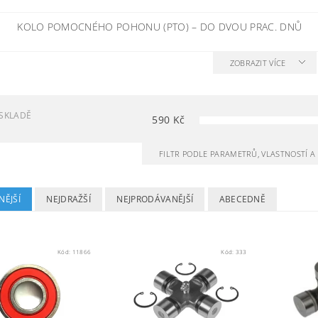
KOLO POMOCNÉHO POHONU (PTO)
–
DO DVOU PRAC. DNŮ
ZOBRAZIT VÍCE
SKLADĚ
590
Kč
FILTR PODLE PARAMETRŮ, VLASTNOSTÍ 
NĚJŠÍ
NEJDRAŽŠÍ
NEJPRODÁVANĚJŠÍ
ABECEDNĚ
Kód:
11866
Kód:
333