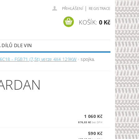
|
PŘIHLÁŠENÍ
REGISTRACE
KOŠÍK:
0 Kč
DÍLŮ DLE VIN
6C18 - FGB71 (7,5t) verze 4X4 129KW
spojka,
KARDAN
1 060 Kč
876,03 Kč
bez DPH
590 Kč