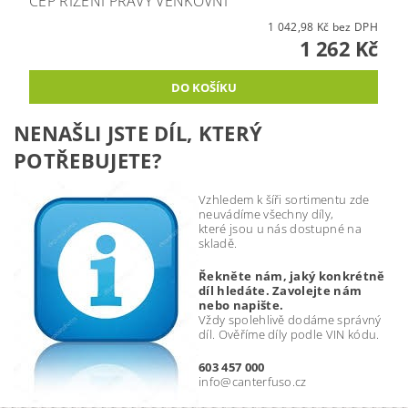
ČEP ŘÍZENÍ PRAVÝ VENKOVNÍ
1 042,98 Kč bez DPH
1 262 Kč
NENAŠLI JSTE DÍL, KTERÝ
POTŘEBUJETE?
Vzhledem k šíři sortimentu zde
neuvádíme všechny díly,
které jsou u nás dostupné na
skladě.
Řekněte nám, jaký konkrétně
díl hledáte. Zavolejte nám
nebo napište.
Vždy spolehlivě dodáme správný
díl. Ověříme díly podle VIN kódu.
603 457 000
info@canterfuso.cz