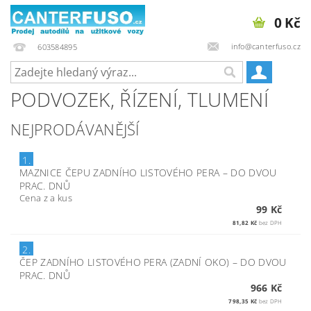
0 Kč
info@canterfuso.cz
603584895
PODVOZEK, ŘÍZENÍ, TLUMENÍ
NEJPRODÁVANĚJŠÍ
1.
MAZNICE ČEPU ZADNÍHO LISTOVÉHO PERA
–
DO DVOU
PRAC. DNŮ
Cena z a kus
99 Kč
81,82 Kč
bez DPH
2.
ČEP ZADNÍHO LISTOVÉHO PERA (ZADNÍ OKO)
–
DO DVOU
PRAC. DNŮ
966 Kč
798,35 Kč
bez DPH