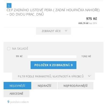
3.
ČEP ZADNÍHO LISTOVÉ PERA ( ZADNÍ HOUPAČKA NAHOŘE)
–
DO DVOU PRAC. DNŮ
975 Kč
805,79 Kč
bez DPH
ZOBRAZIT VÍCE
NA SKLADĚ
99
Kč
1262
Kč
POLOŽEK K ZOBRAZENÍ:
9
FILTR PODLE PARAMETRŮ, VLASTNOSTÍ A VÝROBCŮ
NEJLEVNĚJŠÍ
NEJDRAŽŠÍ
NEJPRODÁVANĚJŠÍ
ABECEDNĚ
9
položek celkem