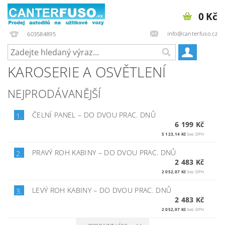
0 Kč
info@canterfuso.cz
603584895
KAROSERIE A OSVĚTLENÍ
NEJPRODÁVANĚJŠÍ
ČELNÍ PANEL
–
DO DVOU PRAC. DNŮ
1.
6 199 Kč
5 123,14 Kč
bez DPH
PRAVÝ ROH KABINY
–
DO DVOU PRAC. DNŮ
2.
2 483 Kč
2 052,07 Kč
bez DPH
LEVÝ ROH KABINY
–
DO DVOU PRAC. DNŮ
3.
2 483 Kč
2 052,07 Kč
bez DPH