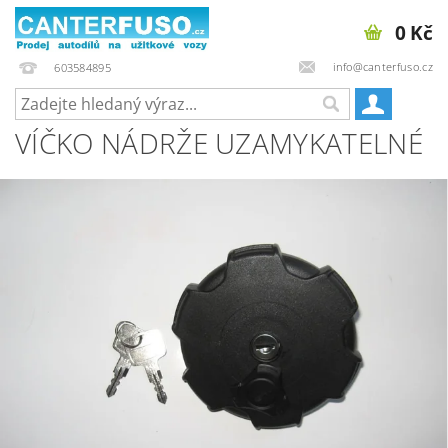
0 Kč
info@canterfuso.cz
603584895
VÍČKO NÁDRŽE UZAMYKATELNÉ