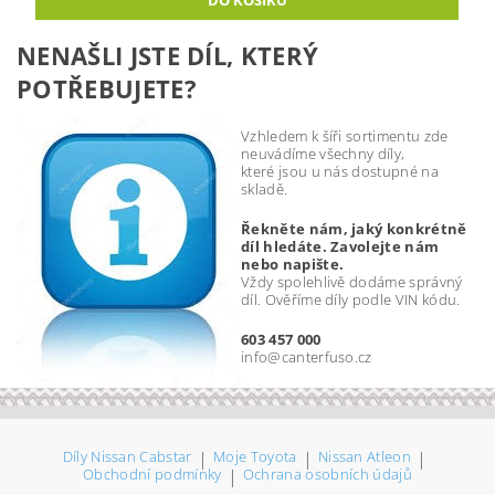
NENAŠLI JSTE DÍL, KTERÝ
POTŘEBUJETE?
Vzhledem k šíři sortimentu zde
neuvádíme všechny díly,
které jsou u nás dostupné na
skladě.
Řekněte nám, jaký konkrétně
díl hledáte. Zavolejte nám
nebo napište.
Vždy spolehlivě dodáme správný
díl. Ověříme díly podle VIN kódu.
603 457 000
info@canterfuso.cz
Díly Nissan Cabstar
|
Moje Toyota
|
Nissan Atleon
|
Obchodní podmínky
|
Ochrana osobních údajů