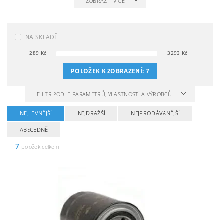
ZOBRAZIT VÍCE
NA SKLADĚ
289
Kč
3293
Kč
POLOŽEK K ZOBRAZENÍ:
7
FILTR PODLE PARAMETRŮ, VLASTNOSTÍ A VÝROBCŮ
NEJLEVNĚJŠÍ
NEJDRAŽŠÍ
NEJPRODÁVANĚJŠÍ
ABECEDNĚ
7
položek celkem