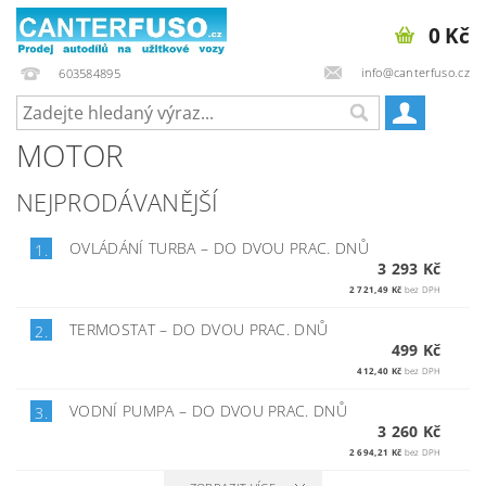
0 Kč
info@canterfuso.cz
603584895
MOTOR
NEJPRODÁVANĚJŠÍ
OVLÁDÁNÍ TURBA
–
DO DVOU PRAC. DNŮ
1.
3 293 Kč
2 721,49 Kč
bez DPH
TERMOSTAT
–
DO DVOU PRAC. DNŮ
2.
499 Kč
412,40 Kč
bez DPH
VODNÍ PUMPA
–
DO DVOU PRAC. DNŮ
3.
3 260 Kč
2 694,21 Kč
bez DPH