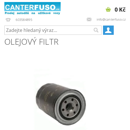
0 Kč
info@canterfuso.cz
603584895
OLEJOVÝ FILTR