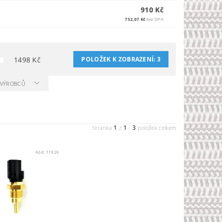
910 Kč
752,07 Kč
bez DPH
1498
Kč
POLOŽEK K ZOBRAZENÍ:
3
A VÝROBCŮ
1
1
3
Stránka
z
-
položek celkem
Kód:
11926