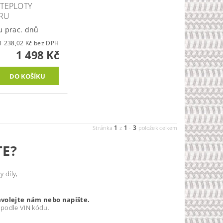
 TEPLOTY
RU
u prac. dnů
1 238,02 Kč bez DPH
1 498 Kč
1
1
3
Stránka
z
-
položek celkem
TE?
 díly,
avolejte nám nebo napište.
 podle VIN kódu.