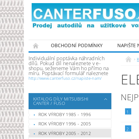
OBCHODNÍ PODMÍNKY
NAPIŠTE
PODMÍNKY OCHRANY OSOBNÍCH ÚDAJŮ
Individuální poptávka náhradních
K
dílů. Pokud díl nenaleznete v e-
shopu, seženeme Vám ho přímo na
míru. Poptávací formulář naleznete
EL
http://www.canterfuso.cz/napiste-nam/
NEJ
KATALOG DÍLY MITSUBISHI
CANTER / FUSO
1.
ROK VÝROBY 1985 - 1996
ROK VÝROBY 1996 - 2005
2.
ROK VÝROBY 2005 - 2012