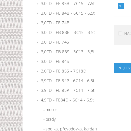
3,0TD - FE 85B - 7C15 - 7,5t
3.
3,0TD - FE 84B - 6C15 - 6,5t
3,0TD - FE 74B
3,0TD - FB 83B - 3C15 - 3,5t
NA 
3,0TD - FE 74S
3,0TD - FB 83S - 3C13 - 3,5t
3,0TD - FE 84S
NEJLEV
3,0TD - FE 85S - 7C18D
3,9TD - FE 84P - 6C14 - 6,5t
3,9TD - FE 85P - 7C14 - 7,5t
4,9TD - FE84D - 6C14 - 6,5t
motor
brzdy
spojka, převodovka, kardan