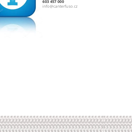
603 457 000
info@canterfuso.cz