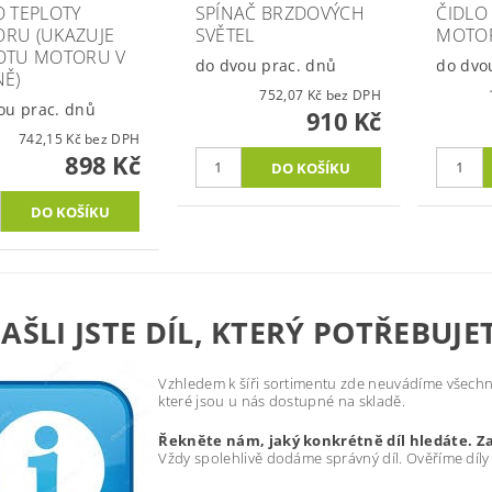
O TEPLOTY
SPÍNAČ BRZDOVÝCH
ČIDLO
RU (UKAZUJE
SVĚTEL
MOTO
OTU MOTORU V
do dvou prac. dnů
do dvo
NĚ)
752,07 Kč bez DPH
ou prac. dnů
910 Kč
742,15 Kč bez DPH
898 Kč
AŠLI JSTE DÍL, KTERÝ POTŘEBUJE
Vzhledem k šíři sortimentu zde neuvádíme všechny
které jsou u nás dostupné na skladě.
Řekněte nám, jaký konkrétně díl hledáte. Z
Vždy spolehlivě dodáme správný díl. Ověříme díly