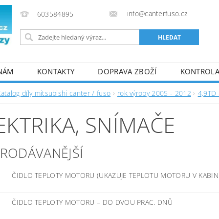
info@canterfuso.cz
603584895
 NÁM
KONTAKTY
DOPRAVA ZBOŽÍ
KONTROLA 
atalog díly mitsubishi canter / fuso
rok výroby 2005 - 2012
4,9TD 
EKTRIKA, SNÍMAČE
PRODÁVANĚJŠÍ
ČIDLO TEPLOTY MOTORU (UKAZUJE TEPLOTU MOTORU V KABIN
ČIDLO TEPLOTY MOTORU
–
DO DVOU PRAC. DNŮ