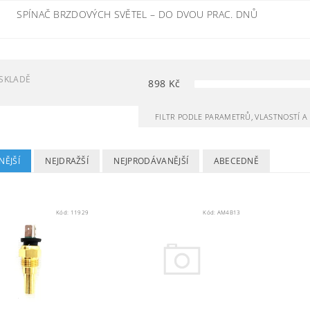
SPÍNAČ BRZDOVÝCH SVĚTEL
–
DO DVOU PRAC. DNŮ
SKLADĚ
898
Kč
FILTR PODLE PARAMETRŮ, VLASTNOSTÍ 
NĚJŠÍ
NEJDRAŽŠÍ
NEJPRODÁVANĚJŠÍ
ABECEDNĚ
Kód:
11929
Kód:
AM4B13