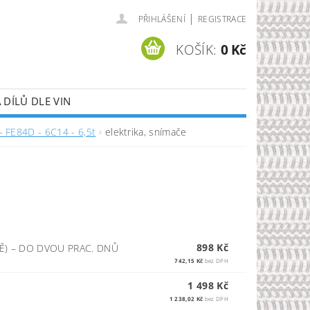
|
PŘIHLÁŠENÍ
REGISTRACE
KOŠÍK:
0 Kč
DÍLŮ DLE VIN
- FE84D - 6C14 - 6,5t
elektrika, snímače
898 Kč
Ě)
–
DO DVOU PRAC. DNŮ
742,15 Kč
bez DPH
1 498 Kč
1 238,02 Kč
bez DPH