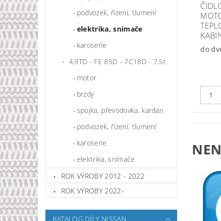
ČIDL
podvozek, řízení, tlumení
MOTO
TEPL
elektrika, snímače
KABI
karoserie
do dv
4,9TD - FE 85D - 7C18D - 7,5t
motor
brzdy
spojka, převodovka, kardan
podvozek, řízení, tlumení
karoserie
NEN
elektrika, snímače
ROK VÝROBY 2012 - 2022
ROK VÝROBY 2022-
KATALOG DÍLY NISSAN