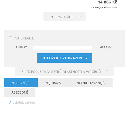
14 886 Kč
12 302,48 Kč
bez DPH
ZOBRAZIT VÍCE
NA SKLADĚ
2189
Kč
14886
Kč
POLOŽEK K ZOBRAZENÍ:
7
FILTR PODLE PARAMETRŮ, VLASTNOSTÍ A VÝROBCŮ
NEJLEVNĚJŠÍ
NEJDRAŽŠÍ
NEJPRODÁVANĚJŠÍ
ABECEDNĚ
7
položek celkem