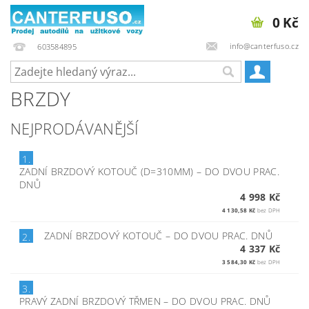
0 Kč
info@canterfuso.cz
603584895
BRZDY
NEJPRODÁVANĚJŠÍ
1.
ZADNÍ BRZDOVÝ KOTOUČ (D=310MM)
–
DO DVOU PRAC.
DNŮ
4 998 Kč
4 130,58 Kč
bez DPH
ZADNÍ BRZDOVÝ KOTOUČ
–
DO DVOU PRAC. DNŮ
2.
4 337 Kč
3 584,30 Kč
bez DPH
3.
PRAVÝ ZADNÍ BRZDOVÝ TŘMEN
–
DO DVOU PRAC. DNŮ