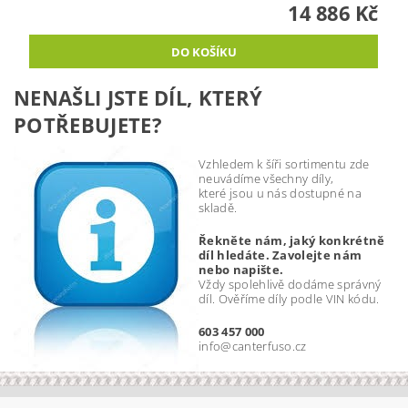
14 886 Kč
NENAŠLI JSTE DÍL, KTERÝ
POTŘEBUJETE?
Vzhledem k šíři sortimentu zde
neuvádíme všechny díly,
které jsou u nás dostupné na
skladě.
Řekněte nám, jaký konkrétně
díl hledáte. Zavolejte nám
nebo napište.
Vždy spolehlivě dodáme správný
díl. Ověříme díly podle VIN kódu.
603 457 000
info@canterfuso.cz