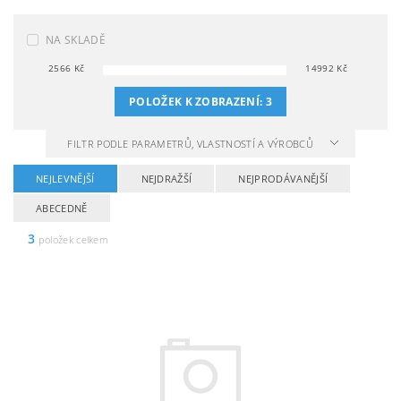
NA SKLADĚ
2566
Kč
14992
Kč
POLOŽEK K ZOBRAZENÍ:
3
FILTR PODLE PARAMETRŮ, VLASTNOSTÍ A VÝROBCŮ
NEJLEVNĚJŠÍ
NEJDRAŽŠÍ
NEJPRODÁVANĚJŠÍ
ABECEDNĚ
3
položek celkem