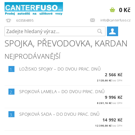
0 Kč
info@canterfuso.cz
603584895
SPOJKA, PŘEVODOVKA, KARDAN
NEJPRODÁVANĚJŠÍ
LOŽISKO SPOJKY
–
DO DVOU PRAC. DNŮ
1.
2 566 Kč
2 120,66 Kč
bez DPH
SPOJKOVÁ LAMELA
–
DO DVOU PRAC. DNŮ
2.
9 996 Kč
8 261,16 Kč
bez DPH
SPOJKOVÁ SADA
–
DO DVOU PRAC. DNŮ
3.
14 992 Kč
12 390,08 Kč
bez DPH