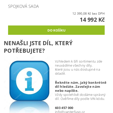
SPOJKOVÁ SADA
12 390,08 Kč bez DPH
14 992 Kč
NENAŠLI JSTE DÍL, KTERÝ
POTŘEBUJETE?
Vzhledem k šíři sortimentu zde
neuvádíme všechny díly,
které jsou u nás dostupné na
skladě.
Řekněte nám, jaký konkrétně
díl hledáte. Zavolejte nám
nebo napište.
Vždy spolehlivě dodáme správný
díl. Ověříme díly podle VIN kódu.
603 457 000
info@canterfuso.cz