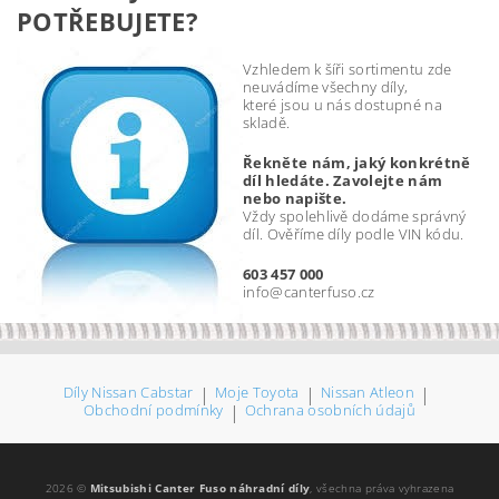
POTŘEBUJETE?
Vzhledem k šíři sortimentu zde
neuvádíme všechny díly,
které jsou u nás dostupné na
skladě.
Řekněte nám, jaký konkrétně
díl hledáte. Zavolejte nám
nebo napište.
Vždy spolehlivě dodáme správný
díl. Ověříme díly podle VIN kódu.
603 457 000
info@canterfuso.cz
Díly Nissan Cabstar
|
Moje Toyota
|
Nissan Atleon
|
Obchodní podmínky
|
Ochrana osobních údajů
2026 ©
Mitsubishi Canter Fuso náhradní díly
, všechna práva vyhrazena