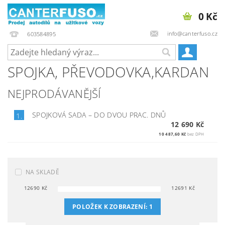
0 Kč
info@canterfuso.cz
603584895
SPOJKA, PŘEVODOVKA,KARDAN
NEJPRODÁVANĚJŠÍ
SPOJKOVÁ SADA
–
DO DVOU PRAC. DNŮ
1.
12 690 Kč
10 487,60 Kč
bez DPH
NA SKLADĚ
12690
Kč
12691
Kč
POLOŽEK K ZOBRAZENÍ:
1