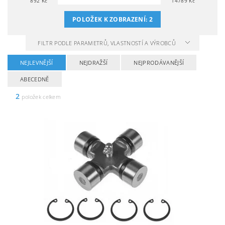
892
Kč
14789
Kč
POLOŽEK K ZOBRAZENÍ:
2
FILTR PODLE PARAMETRŮ, VLASTNOSTÍ A VÝROBCŮ
NEJLEVNĚJŠÍ
NEJDRAŽŠÍ
NEJPRODÁVANĚJŠÍ
ABECEDNĚ
2
položek celkem