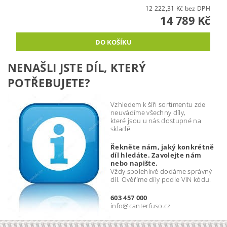
12 222,31 Kč bez DPH
14 789 Kč
NENAŠLI JSTE DÍL, KTERÝ
POTŘEBUJETE?
Vzhledem k šíři sortimentu zde
neuvádíme všechny díly,
které jsou u nás dostupné na
skladě.
Řekněte nám, jaký konkrétně
díl hledáte. Zavolejte nám
nebo napište.
Vždy spolehlivě dodáme správný
díl. Ověříme díly podle VIN kódu.
603 457 000
info@canterfuso.cz