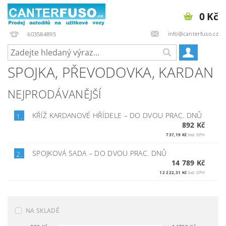
0 Kč
info@canterfuso.cz
603584895
SPOJKA, PŘEVODOVKA, KARDAN
NEJPRODÁVANĚJŠÍ
KŘÍŽ KARDANOVÉ HŘÍDELE
–
DO DVOU PRAC. DNŮ
1.
892 Kč
737,19 Kč
bez DPH
SPOJKOVÁ SADA
–
DO DVOU PRAC. DNŮ
2.
14 789 Kč
12 222,31 Kč
bez DPH
NA SKLADĚ