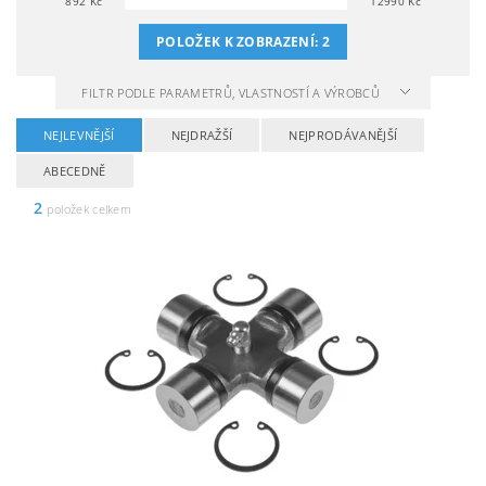
892
Kč
12990
Kč
POLOŽEK K ZOBRAZENÍ:
2
FILTR PODLE PARAMETRŮ, VLASTNOSTÍ A VÝROBCŮ
NEJLEVNĚJŠÍ
NEJDRAŽŠÍ
NEJPRODÁVANĚJŠÍ
ABECEDNĚ
2
položek celkem