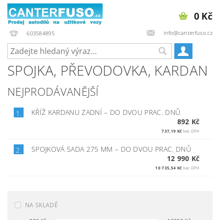
0 Kč
info@canterfuso.cz
603584895
SPOJKA, PŘEVODOVKA, KARDAN
NEJPRODÁVANĚJŠÍ
KŘÍŽ KARDANU ZADNÍ
–
DO DVOU PRAC. DNŮ
1.
892 Kč
737,19 Kč
bez DPH
SPOJKOVÁ SADA 275 MM
–
DO DVOU PRAC. DNŮ
2.
12 990 Kč
10 735,54 Kč
bez DPH
NA SKLADĚ