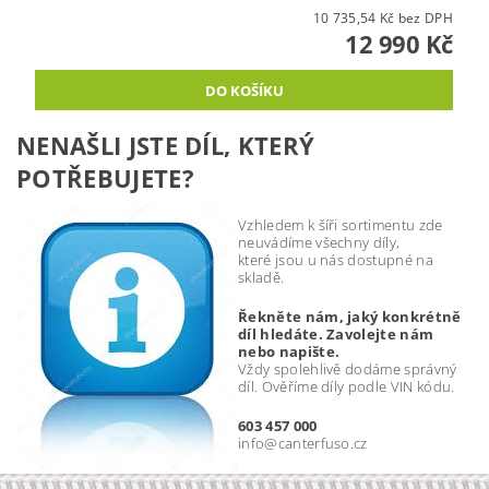
10 735,54 Kč bez DPH
12 990 Kč
NENAŠLI JSTE DÍL, KTERÝ
POTŘEBUJETE?
Vzhledem k šíři sortimentu zde
neuvádíme všechny díly,
které jsou u nás dostupné na
skladě.
Řekněte nám, jaký konkrétně
díl hledáte. Zavolejte nám
nebo napište.
Vždy spolehlivě dodáme správný
díl. Ověříme díly podle VIN kódu.
603 457 000
info@canterfuso.cz