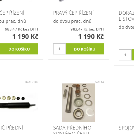
ČEP ŘÍZENÍ
PRAVÝ ČEP ŘÍZENÍ
DORAZ
LISTO
ou prac. dnů
do dvou prac. dnů
do dvo
983,47 Kč bez DPH
983,47 Kč bez DPH
1 190 Kč
1 190 Kč
Kód:
D186
Kód:
44
IČ PŘEDNÍ
SADA PŘEDNÍHO
SPOJOV
SVISLÉHO ČEPU