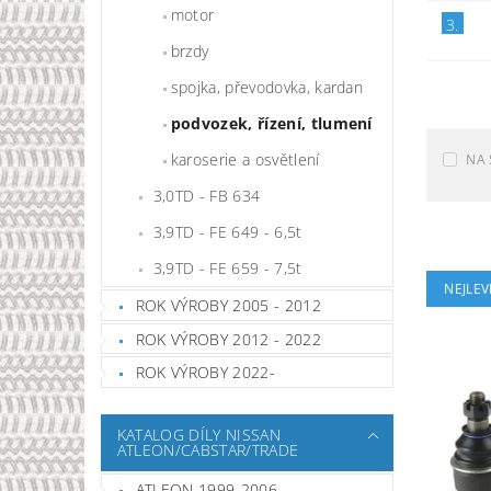
motor
3.
brzdy
spojka, převodovka, kardan
podvozek, řízení, tlumení
karoserie a osvětlení
NA 
3,0TD - FB 634
3,9TD - FE 649 - 6,5t
3,9TD - FE 659 - 7,5t
NEJLEV
ROK VÝROBY 2005 - 2012
ROK VÝROBY 2012 - 2022
ROK VÝROBY 2022-
KATALOG DÍLY NISSAN
ATLEON/CABSTAR/TRADE
ATLEON 1999-2006