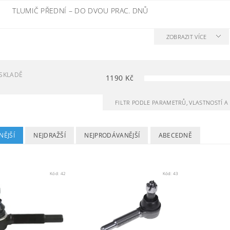
TLUMIČ PŘEDNÍ
–
DO DVOU PRAC. DNŮ
ZOBRAZIT VÍCE
SKLADĚ
1190
Kč
FILTR PODLE PARAMETRŮ, VLASTNOSTÍ 
NĚJŠÍ
NEJDRAŽŠÍ
NEJPRODÁVANĚJŠÍ
ABECEDNĚ
Kód:
42
Kód:
43