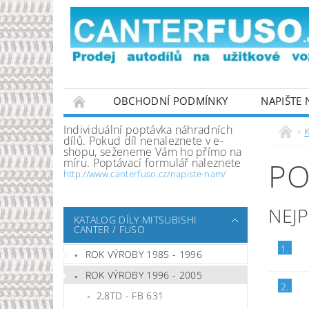
OBCHODNÍ PODMÍNKY
NAPIŠTE
PODMÍNKY OCHRANY OSOBNÍCH ÚDAJŮ
Individuální poptávka náhradních
K
dílů. Pokud díl nenaleznete v e-
shopu, seženeme Vám ho přímo na
míru. Poptávací formulář naleznete
PO
http://www.canterfuso.cz/napiste-nam/
NEJ
KATALOG DÍLY MITSUBISHI
CANTER / FUSO
1.
ROK VÝROBY 1985 - 1996
ROK VÝROBY 1996 - 2005
2.
2,8TD - FB 631