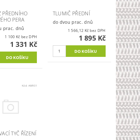
 PŘEDNÍHO
TLUMIČ PŘEDNÍ
VÉHO PERA
do dvou prac. dnů
u prac. dnů
1 566,12 Kč bez DPH
1 895 Kč
1 100 Kč bez DPH
1 331 Kč
Kód:
AMR01
ACÍ TYČ ŘÍZENÍ