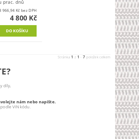
u prac. dnů
3 966,94 Kč bez DPH
4 800 Kč
1
1
7
Stránka
z
-
položek celkem
TE?
 díly,
avolejte nám nebo napište.
 podle VIN kódu.