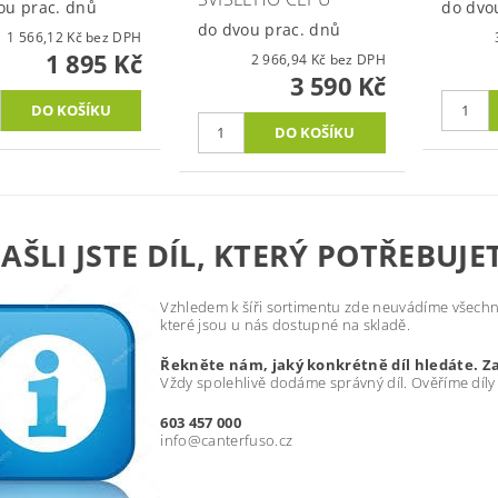
ou prac. dnů
do dvo
do dvou prac. dnů
1 566,12 Kč bez DPH
1 895 Kč
2 966,94 Kč bez DPH
3 590 Kč
AŠLI JSTE DÍL, KTERÝ POTŘEBUJE
Vzhledem k šíři sortimentu zde neuvádíme všechny
které jsou u nás dostupné na skladě.
Řekněte nám, jaký konkrétně díl hledáte. Z
Vždy spolehlivě dodáme správný díl. Ověříme díly
603 457 000
info@canterfuso.cz