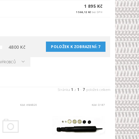
1 895 Kč
1 566,12 Kč
bez DPH
4800
Kč
POLOŽEK K ZOBRAZENÍ:
7
A VÝROBCŮ
1
1
7
Stránka
z
-
položek celkem
Kód:
AM4B20
Kód:
D187