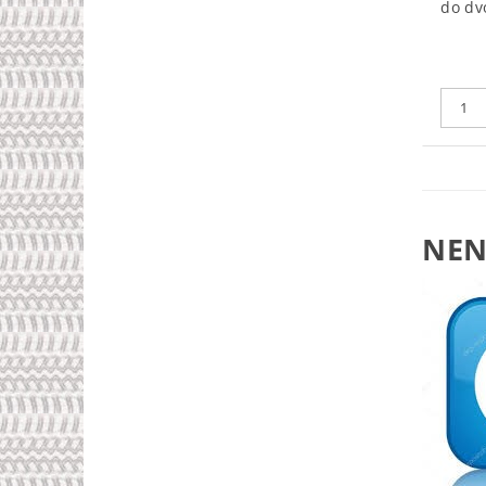
do dv
NEN