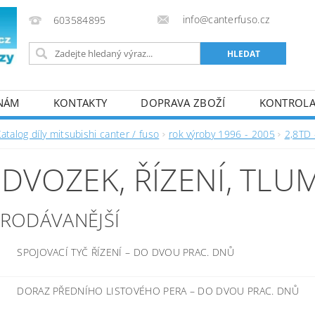
info@canterfuso.cz
603584895
 NÁM
KONTAKTY
DOPRAVA ZBOŽÍ
KONTROLA 
atalog díly mitsubishi canter / fuso
rok výroby 1996 - 2005
2,8TD 
DVOZEK, ŘÍZENÍ, TLU
PRODÁVANĚJŠÍ
SPOJOVACÍ TYČ ŘÍZENÍ
–
DO DVOU PRAC. DNŮ
DORAZ PŘEDNÍHO LISTOVÉHO PERA
–
DO DVOU PRAC. DNŮ