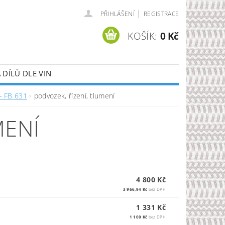
|
PŘIHLÁŠENÍ
REGISTRACE
KOŠÍK:
0 Kč
DÍLŮ DLE VIN
- FB 631
podvozek, řízení, tlumení
MENÍ
4 800 Kč
3 966,94 Kč
bez DPH
1 331 Kč
1 100 Kč
bez DPH