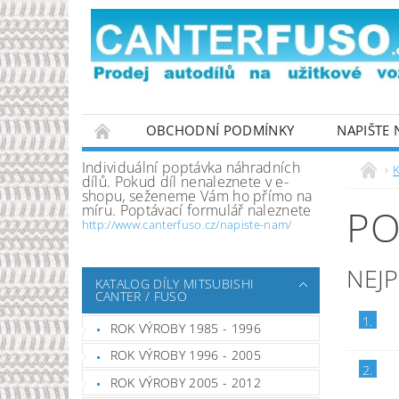
OBCHODNÍ PODMÍNKY
NAPIŠTE
PODMÍNKY OCHRANY OSOBNÍCH ÚDAJŮ
Individuální poptávka náhradních
K
dílů. Pokud díl nenaleznete v e-
shopu, seženeme Vám ho přímo na
míru. Poptávací formulář naleznete
PO
http://www.canterfuso.cz/napiste-nam/
NEJ
KATALOG DÍLY MITSUBISHI
CANTER / FUSO
1.
ROK VÝROBY 1985 - 1996
ROK VÝROBY 1996 - 2005
2.
ROK VÝROBY 2005 - 2012