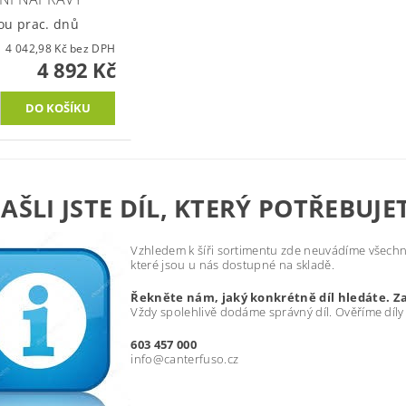
ou prac. dnů
4 042,98 Kč bez DPH
4 892 Kč
AŠLI JSTE DÍL, KTERÝ POTŘEBUJE
Vzhledem k šíři sortimentu zde neuvádíme všechny
které jsou u nás dostupné na skladě.
Řekněte nám, jaký konkrétně díl hledáte. Z
Vždy spolehlivě dodáme správný díl. Ověříme díly
603 457 000
info@canterfuso.cz