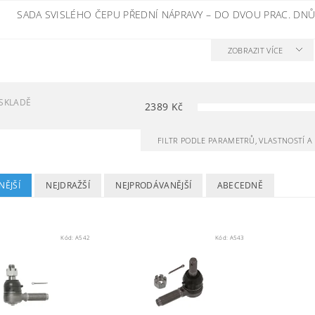
SADA SVISLÉHO ČEPU PŘEDNÍ NÁPRAVY
–
DO DVOU PRAC. DN
ZOBRAZIT VÍCE
SKLADĚ
2389
Kč
FILTR PODLE PARAMETRŮ, VLASTNOSTÍ 
NĚJŠÍ
NEJDRAŽŠÍ
NEJPRODÁVANĚJŠÍ
ABECEDNĚ
Kód:
A542
Kód:
A543