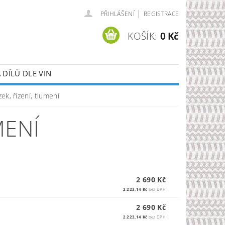
|
PŘIHLÁŠENÍ
REGISTRACE
KOŠÍK:
0 Kč
DÍLŮ DLE VIN
ek, řízení, tlumení
MENÍ
2 690 Kč
2 223,14 Kč
bez DPH
2 690 Kč
2 223,14 Kč
bez DPH