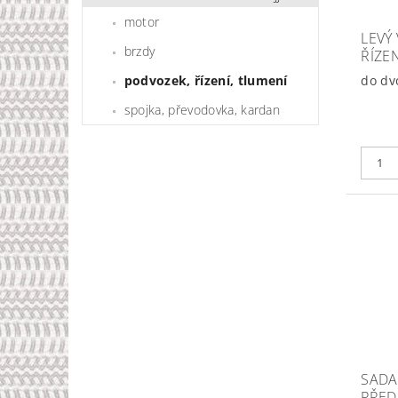
motor
LEVÝ 
brzdy
ŘÍZE
podvozek, řízení, tlumení
do dv
spojka, převodovka, kardan
SADA
PŘED