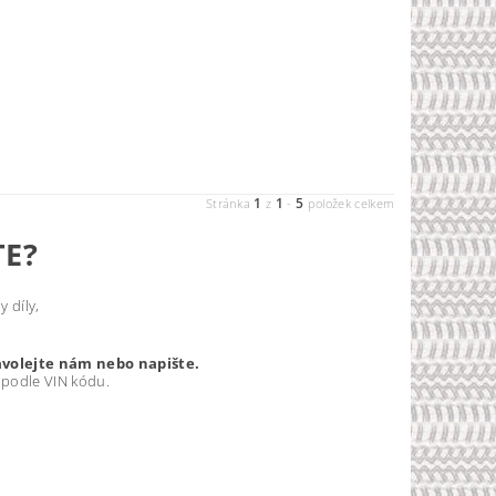
1
1
5
Stránka
z
-
položek celkem
TE?
 díly,
avolejte nám nebo napište.
 podle VIN kódu.