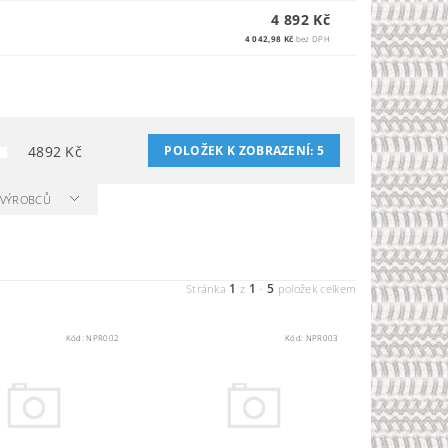
4 892 Kč
Ů
4 042,98 Kč
bez DPH
4892
Kč
POLOŽEK K ZOBRAZENÍ:
5
A VÝROBCŮ
1
1
5
Stránka
z
-
položek celkem
Kód:
NPR002
Kód:
NPR003