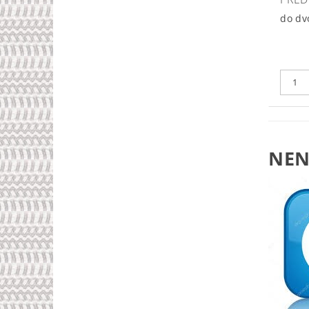
do dv
NEN