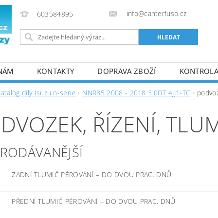
info@canterfuso.cz
603584895
 NÁM
KONTAKTY
DOPRAVA ZBOŽÍ
KONTROLA 
atalog díly Isuzu n-serie
NNR85 2008 - 2018 3.0DT 4JJ1-TC
podvoz
DVOZEK, ŘÍZENÍ, TLU
PRODÁVANĚJŠÍ
ZADNÍ TLUMIČ PÉROVÁNÍ
–
DO DVOU PRAC. DNŮ
PŘEDNÍ TLUMIČ PÉROVÁNÍ
–
DO DVOU PRAC. DNŮ