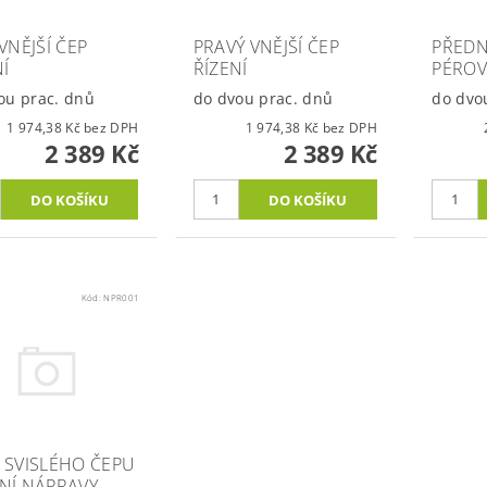
VNĚJŠÍ ČEP
PRAVÝ VNĚJŠÍ ČEP
PŘEDN
NÍ
ŘÍZENÍ
PÉROV
ou prac. dnů
do dvou prac. dnů
do dvo
1 974,38 Kč bez DPH
1 974,38 Kč bez DPH
2 389 Kč
2 389 Kč
Kód:
NPR001
 SVISLÉHO ČEPU
NÍ NÁPRAVY