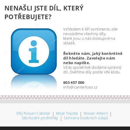
NENAŠLI JSTE DÍL, KTERÝ
POTŘEBUJETE?
Vzhledem k šíři sortimentu zde
neuvádíme všechny díly,
které jsou u nás dostupné na
skladě.
Řekněte nám, jaký konkrétně
díl hledáte. Zavolejte nám
nebo napište.
Vždy spolehlivě dodáme správný
díl. Ověříme díly podle VIN kódu.
603 457 000
info@canterfuso.cz
Díly Nissan Cabstar
|
Moje Toyota
|
Nissan Atleon
|
Obchodní podmínky
|
Ochrana osobních údajů