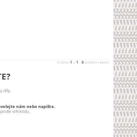
1
1
6
Stránka
z
-
položek celkem
TE?
 díly,
avolejte nám nebo napište.
 podle VIN kódu.