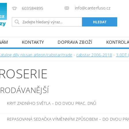
info@canterfuso.cz
603584895
 NÁM
KONTAKTY
DOPRAVA ZBOŽÍ
KONTROLA 
atalog díly nissan atleon/cabstar/trade
cabstar 2006-2018
3.0DT 
ROSERIE
PRODÁVANĚJŠÍ
KRYT ZADNÍHO SVĚTLA
–
DO DVOU PRAC. DNŮ
REPASOVANÁ SEDAČKA VÝMĚNNÝM ZPŮSOBEM
–
DO DVOU PR