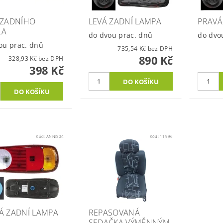
 ZADNÍHO
LEVÁ ZADNÍ LAMPA
PRAVÁ
LA
do dvou prac. dnů
do dvo
ou prac. dnů
735,54 Kč bez DPH
890 Kč
328,93 Kč bez DPH
398 Kč
Kód:
ANNIS04
Kód:
11996
Á ZADNÍ LAMPA
REPASOVANÁ
SEDAČKA VÝMĚNNÝM