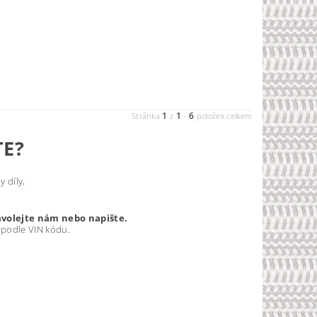
1
1
6
Stránka
z
-
položek celkem
TE?
 díly,
avolejte nám nebo napište.
 podle VIN kódu.