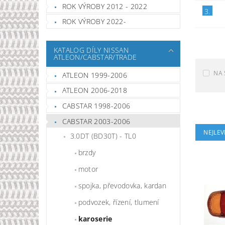
ROK VÝROBY 2012 - 2022
3.
ROK VÝROBY 2022-
KATALOG DÍLY NISSAN
ATLEON/CABSTAR/TRADE
NA 
ATLEON 1999-2006
ATLEON 2006-2018
CABSTAR 1998-2006
CABSTAR 2003-2006
NEJLEV
3.0DT (BD30T) - TL0
brzdy
motor
spojka, převodovka, kardan
podvozek, řízení, tlumení
karoserie