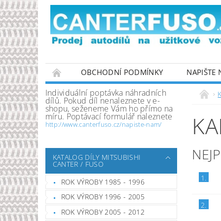
OBCHODNÍ PODMÍNKY
NAPIŠTE
PODMÍNKY OCHRANY OSOBNÍCH ÚDAJŮ
Individuální poptávka náhradních
K
dílů. Pokud díl nenaleznete v e-
shopu, seženeme Vám ho přímo na
míru. Poptávací formulář naleznete
KA
http://www.canterfuso.cz/napiste-nam/
NEJ
KATALOG DÍLY MITSUBISHI
CANTER / FUSO
1.
ROK VÝROBY 1985 - 1996
ROK VÝROBY 1996 - 2005
2.
ROK VÝROBY 2005 - 2012