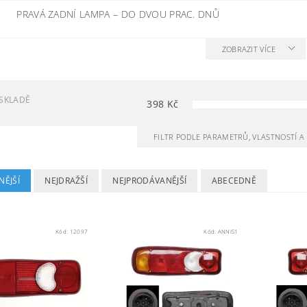
PRAVÁ ZADNÍ LAMPA
–
DO DVOU PRAC. DNŮ
ZOBRAZIT VÍCE
SKLADĚ
398
Kč
FILTR PODLE PARAMETRŮ, VLASTNOSTÍ 
NĚJŠÍ
NEJDRAŽŠÍ
NEJPRODÁVANĚJŠÍ
ABECEDNĚ
Kód:
12097
Kód:
ANNIS1