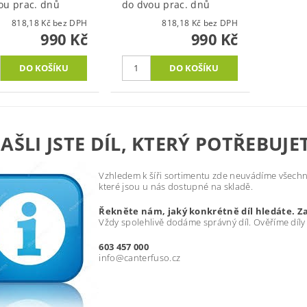
ou prac. dnů
do dvou prac. dnů
818,18 Kč bez DPH
818,18 Kč bez DPH
990 Kč
990 Kč
AŠLI JSTE DÍL, KTERÝ POTŘEBUJE
Vzhledem k šíři sortimentu zde neuvádíme všechny
které jsou u nás dostupné na skladě.
Řekněte nám, jaký konkrétně díl hledáte. Z
Vždy spolehlivě dodáme správný díl. Ověříme díly
603 457 000
info@canterfuso.cz