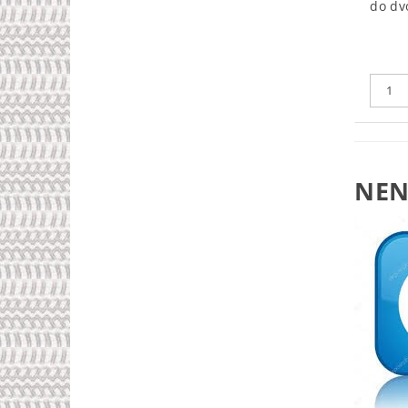
do dv
NEN