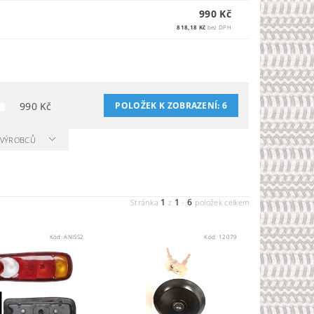
990 Kč
818,18 Kč
bez DPH
990
Kč
POLOŽEK K ZOBRAZENÍ:
6
A VÝROBCŮ
1
1
6
Stránka
z
-
položek celkem
Kód:
ANISS2
Kód:
12079