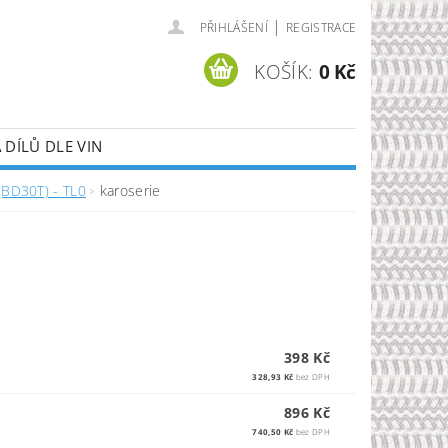
|
PŘIHLÁŠENÍ
REGISTRACE
KOŠÍK:
0 Kč
DÍLŮ DLE VIN
(BD30T) - TL0
karoserie
398 Kč
328,93 Kč
bez DPH
896 Kč
740,50 Kč
bez DPH