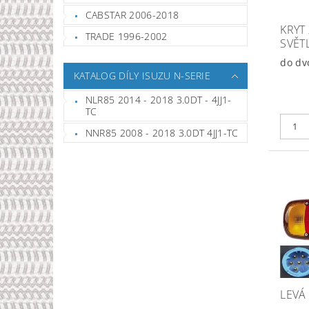
CABSTAR 2006-2018
KRYT
TRADE 1996-2002
SVĚT
do dv
KATALOG DÍLY ISUZU N-SERIE
NLR85 2014 - 2018 3.0DT - 4JJ1-
TC
NNR85 2008 - 2018 3.0DT 4JJ1-TC
LEVÁ