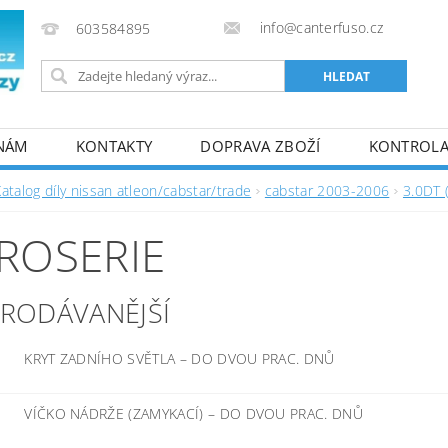
info@canterfuso.cz
603584895
 NÁM
KONTAKTY
DOPRAVA ZBOŽÍ
KONTROLA 
atalog díly nissan atleon/cabstar/trade
cabstar 2003-2006
3.0DT 
ROSERIE
PRODÁVANĚJŠÍ
KRYT ZADNÍHO SVĚTLA
–
DO DVOU PRAC. DNŮ
VÍČKO NÁDRŽE (ZAMYKACÍ)
–
DO DVOU PRAC. DNŮ