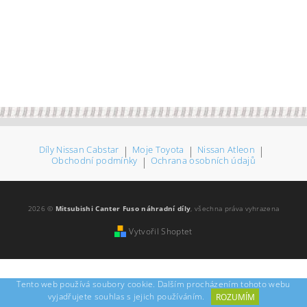
Díly Nissan Cabstar
|
Moje Toyota
|
Nissan Atleon
|
Obchodní podmínky
|
Ochrana osobních údajů
2026 ©
Mitsubishi Canter Fuso náhradní díly
, všechna práva vyhrazena
Vytvořil Shoptet
Tento web používá soubory cookie. Dalším procházením tohoto webu
vyjadřujete souhlas s jejich používáním.
ROZUMÍM