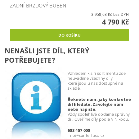
ZADNÍ BRZDOVÝ BUBEN
3 958,68 Kč bez DPH
4 790 Kč
NENAŠLI JSTE DÍL, KTERÝ
POTŘEBUJETE?
Vzhledem k šíři sortimentu zde
neuvádíme všechny díly,
které jsou u nás dostupné na
skladě.
Řekněte nám, jaký konkrétně
díl hledáte. Zavolejte nám
nebo napište.
Vždy spolehlivě dodáme správný
díl. Ověříme díly podle VIN kódu.
603 457 000
info@canterfuso.cz