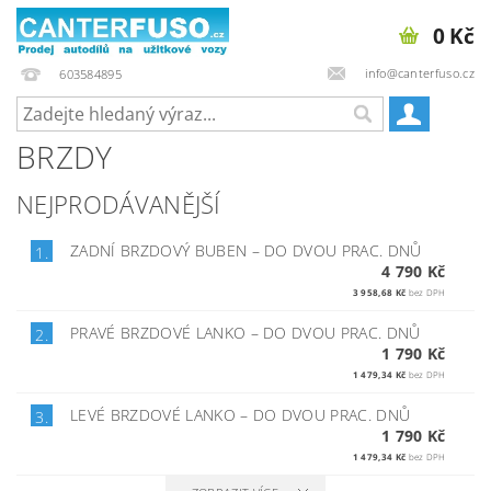
0 Kč
info@canterfuso.cz
603584895
BRZDY
NEJPRODÁVANĚJŠÍ
ZADNÍ BRZDOVÝ BUBEN
–
DO DVOU PRAC. DNŮ
1.
4 790 Kč
3 958,68 Kč
bez DPH
PRAVÉ BRZDOVÉ LANKO
–
DO DVOU PRAC. DNŮ
2.
1 790 Kč
1 479,34 Kč
bez DPH
LEVÉ BRZDOVÉ LANKO
–
DO DVOU PRAC. DNŮ
3.
1 790 Kč
1 479,34 Kč
bez DPH