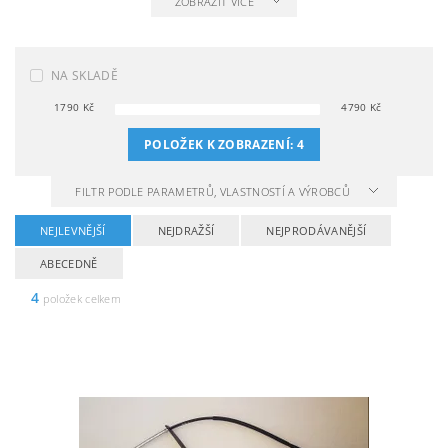
ZOBRAZIT VÍCE
NA SKLADĚ
1790
Kč
4790
Kč
POLOŽEK K ZOBRAZENÍ:
4
FILTR PODLE PARAMETRŮ, VLASTNOSTÍ A VÝROBCŮ
NEJLEVNĚJŠÍ
NEJDRAŽŠÍ
NEJPRODÁVANĚJŠÍ
ABECEDNĚ
4
položek celkem