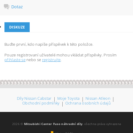
Dotaz
DISKUZE
Buďte první, kdo napíše příspěvek k této položce.
Pouze registrovaní uživatelé mohou vkládat příspěvky. Prosím
přihlaste se
nebo se
registrujte
.
Díly Nissan Cabstar
|
Moje Toyota
|
Nissan Atleon
|
Obchodní podmínky
|
Ochrana osobních údajů
2026 ©
Mitsubishi Canter Fuso náhradní díly
, všechna práva vyhrazena