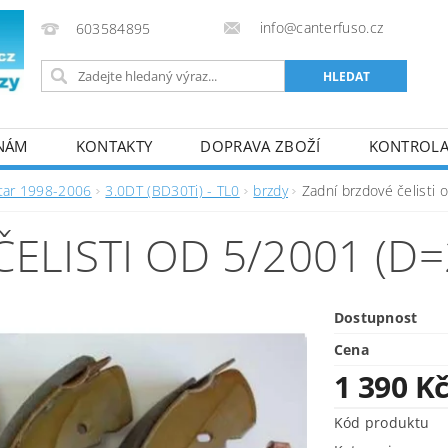
info@canterfuso.cz
603584895
 NÁM
KONTAKTY
DOPRAVA ZBOŽÍ
KONTROLA 
tar 1998-2006
3.0DT (BD30Ti) - TL0
brzdy
Zadní brzdové čelist
ELISTI OD 5/2001 (D
Dostupnost
Cena
1 390 K
Kód produktu