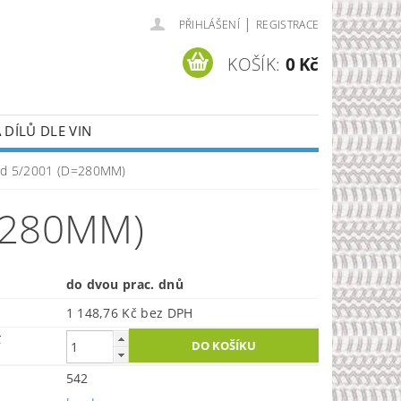
|
PŘIHLÁŠENÍ
REGISTRACE
KOŠÍK:
0 Kč
DÍLŮ DLE VIN
i od 5/2001 (D=280MM)
=280MM)
do dvou prac. dnů
1 148,76 Kč bez DPH
č
542