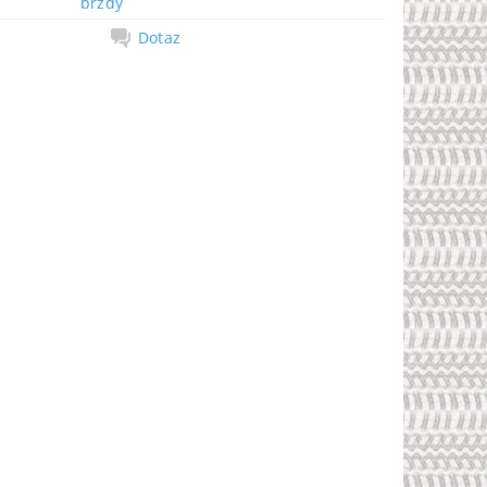
brzdy
Dotaz