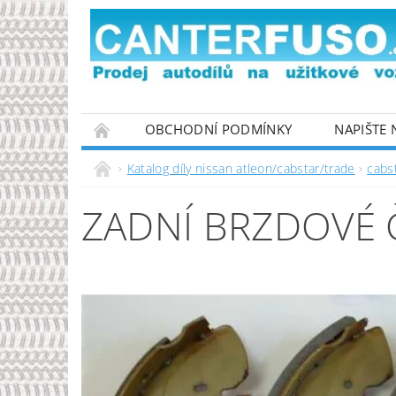
OBCHODNÍ PODMÍNKY
NAPIŠTE
PODMÍNKY OCHRANY OSOBNÍCH ÚDAJŮ
Katalog díly nissan atleon/cabstar/trade
cabs
ZADNÍ BRZDOVÉ Č