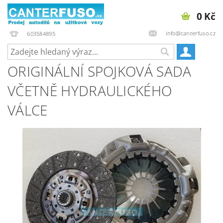
0 Kč
info@canterfuso.cz
603584895
ORIGINÁLNÍ SPOJKOVÁ SADA
VČETNĚ HYDRAULICKÉHO
VÁLCE