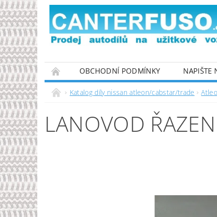
OBCHODNÍ PODMÍNKY
NAPIŠTE
PODMÍNKY OCHRANY OSOBNÍCH ÚDAJŮ
Katalog díly nissan atleon/cabstar/trade
Atle
LANOVOD ŘAZENÍ