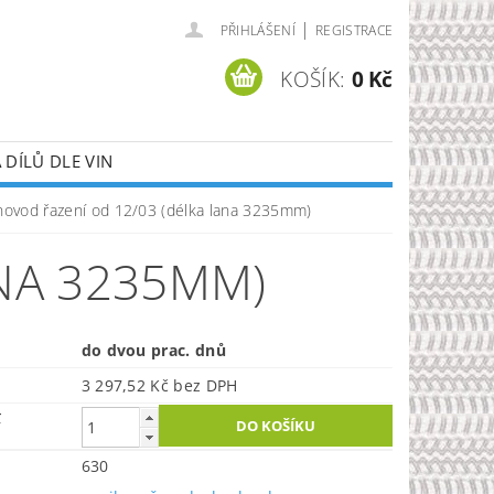
|
PŘIHLÁŠENÍ
REGISTRACE
KOŠÍK:
0 Kč
DÍLŮ DLE VIN
novod řazení od 12/03 (délka lana 3235mm)
NA 3235MM)
do dvou prac. dnů
3 297,52 Kč bez DPH
č
630