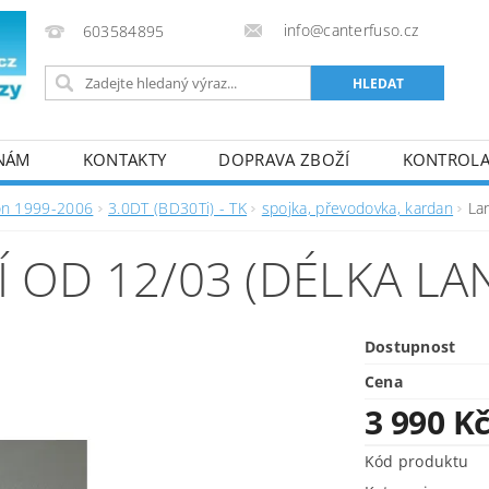
info@canterfuso.cz
603584895
 NÁM
KONTAKTY
DOPRAVA ZBOŽÍ
KONTROLA 
on 1999-2006
3.0DT (BD30Ti) - TK
spojka, převodovka, kardan
La
 OD 12/03 (DÉLKA LA
Dostupnost
Cena
3 990 K
Kód produktu