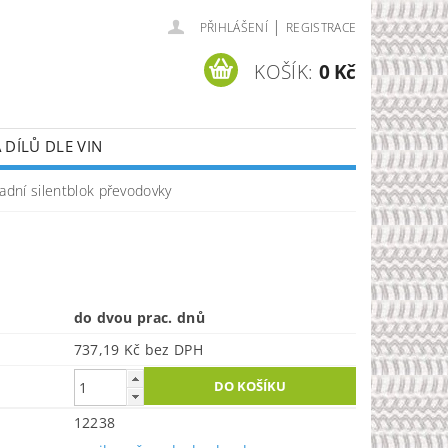
|
PŘIHLÁŠENÍ
REGISTRACE
KOŠÍK:
0 Kč
DÍLŮ DLE VIN
adní silentblok převodovky
do dvou prac. dnů
737,19 Kč bez DPH
12238