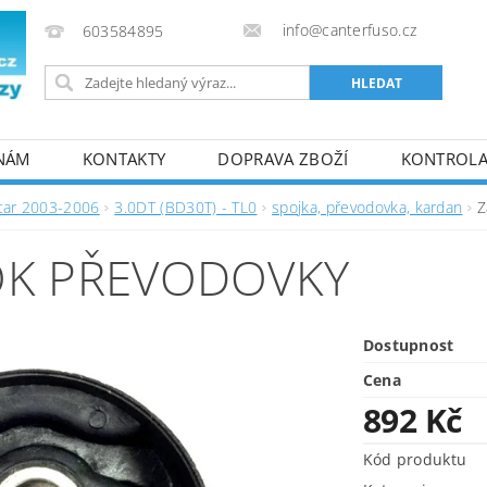
info@canterfuso.cz
603584895
 NÁM
KONTAKTY
DOPRAVA ZBOŽÍ
KONTROLA 
tar 2003-2006
3.0DT (BD30T) - TL0
spojka, převodovka, kardan
Z
OK PŘEVODOVKY
Dostupnost
Cena
892 Kč
Kód produktu