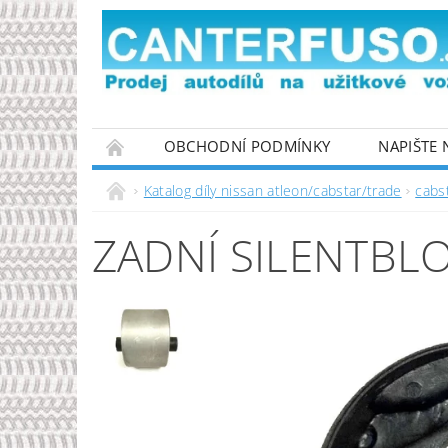
OBCHODNÍ PODMÍNKY
NAPIŠTE
PODMÍNKY OCHRANY OSOBNÍCH ÚDAJŮ
Katalog díly nissan atleon/cabstar/trade
cabs
ZADNÍ SILENTBL