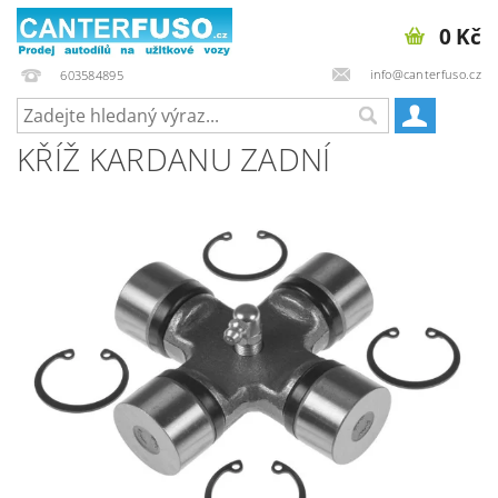
0 Kč
info@canterfuso.cz
603584895
KŘÍŽ KARDANU ZADNÍ