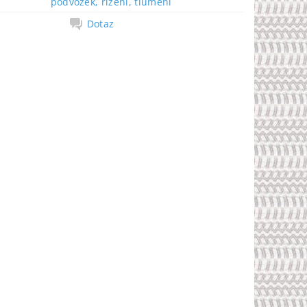
podvozek, řízení, tlumení
Dotaz