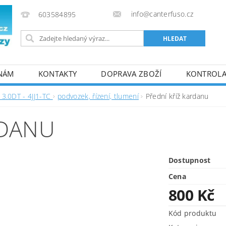
info@canterfuso.cz
603584895
 NÁM
KONTAKTY
DOPRAVA ZBOŽÍ
KONTROLA 
3.0DT - 4JJ1-TC
podvozek, řízení, tlumení
Přední kříž kardanu
RDANU
Dostupnost
Cena
800 Kč
Kód produktu