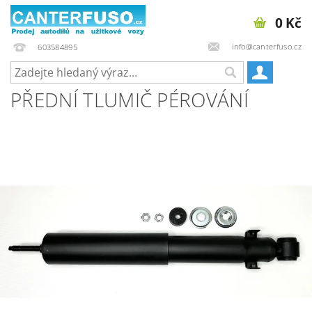
0 Kč
info@canterfuso.cz
603584895
PŘEDNÍ TLUMIČ PÉROVÁNÍ