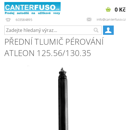
0 Kč
info@canterfuso.cz
603584895
PŘEDNÍ TLUMIČ PÉROVÁNÍ
ATLEON 125.56/130.35