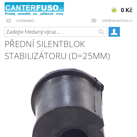
0 Kč
info@canterfuso.cz
603584895
PŘEDNÍ SILENTBLOK
STABILIZÁTORU (D=25MM)