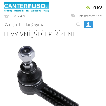
0 Kč
info@canterfuso.cz
603584895
LEVÝ VNĚJŠÍ ČEP ŘÍZENÍ