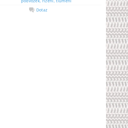
podvozek, řízení, tlumení
Dotaz