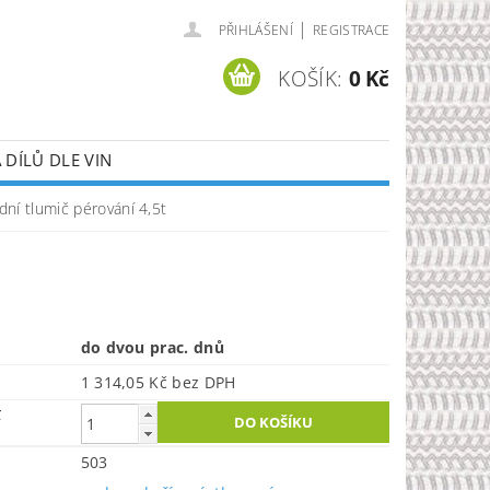
|
PŘIHLÁŠENÍ
REGISTRACE
KOŠÍK:
0 Kč
DÍLŮ DLE VIN
dní tlumič pérování 4,5t
do dvou prac. dnů
1 314,05 Kč bez DPH
č
503