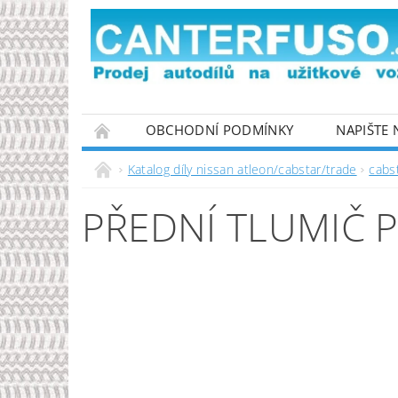
OBCHODNÍ PODMÍNKY
NAPIŠTE
PODMÍNKY OCHRANY OSOBNÍCH ÚDAJŮ
Katalog díly nissan atleon/cabstar/trade
cabs
PŘEDNÍ TLUMIČ P