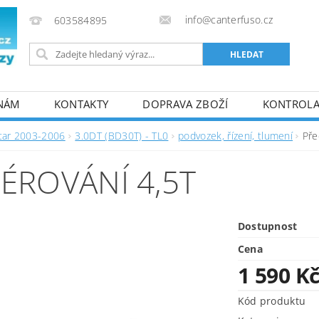
info@canterfuso.cz
603584895
 NÁM
KONTAKTY
DOPRAVA ZBOŽÍ
KONTROLA 
tar 2003-2006
3.0DT (BD30T) - TL0
podvozek, řízení, tlumení
Pře
ÉROVÁNÍ 4,5T
Dostupnost
Cena
1 590 K
Kód produktu