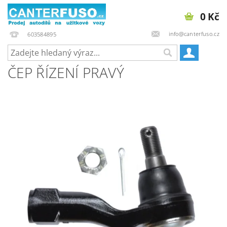
0 Kč
info@canterfuso.cz
603584895
ČEP ŘÍZENÍ PRAVÝ