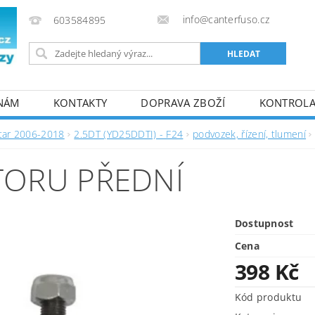
info@canterfuso.cz
603584895
 NÁM
KONTAKTY
DOPRAVA ZBOŽÍ
KONTROLA 
tar 2006-2018
2.5DT (YD25DDTI) - F24
podvozek, řízení, tlumení
TORU PŘEDNÍ
Dostupnost
Cena
398 Kč
Kód produktu