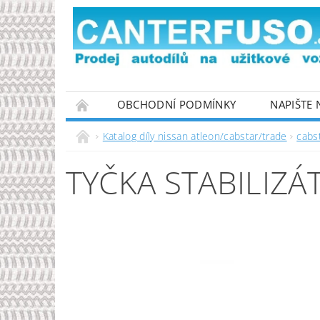
OBCHODNÍ PODMÍNKY
NAPIŠTE
PODMÍNKY OCHRANY OSOBNÍCH ÚDAJŮ
Katalog díly nissan atleon/cabstar/trade
cabs
TYČKA STABILIZÁ