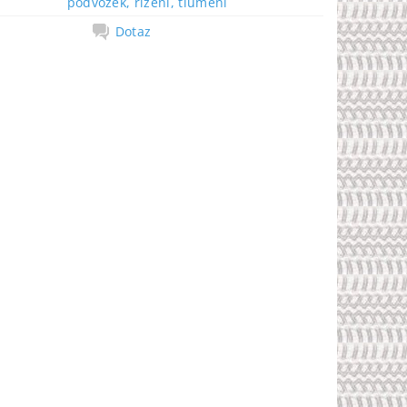
podvozek, řízení, tlumení
Dotaz