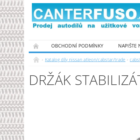
OBCHODNÍ PODMÍNKY
NAPIŠTE
PODMÍNKY OCHRANY OSOBNÍCH ÚDAJŮ
Katalog díly nissan atleon/cabstar/trade
cabs
DRŽÁK STABILIZ