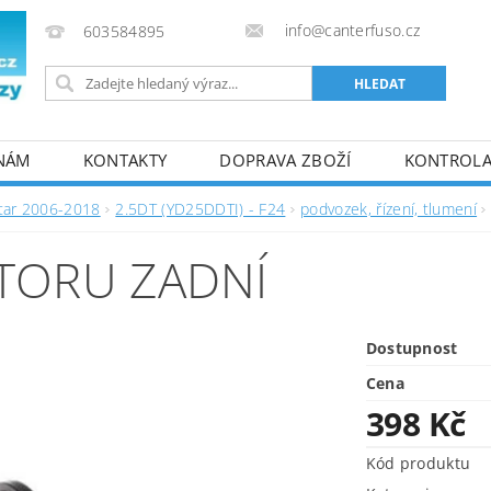
info@canterfuso.cz
603584895
 NÁM
KONTAKTY
DOPRAVA ZBOŽÍ
KONTROLA 
tar 2006-2018
2.5DT (YD25DDTI) - F24
podvozek, řízení, tlumení
ÁTORU ZADNÍ
Dostupnost
Cena
398 Kč
Kód produktu