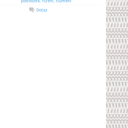
podvozek, řízení, tlumení
Dotaz