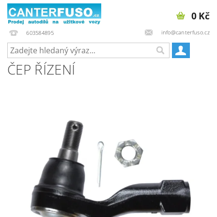
0 Kč
info@canterfuso.cz
603584895
ČEP ŘÍZENÍ