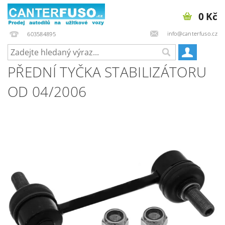
0 Kč
info@canterfuso.cz
603584895
PŘEDNÍ TYČKA STABILIZÁTORU
OD 04/2006