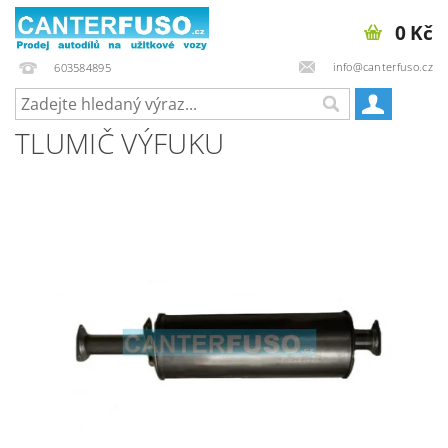
0 Kč
info@canterfuso.cz
603584895
TLUMIČ VÝFUKU