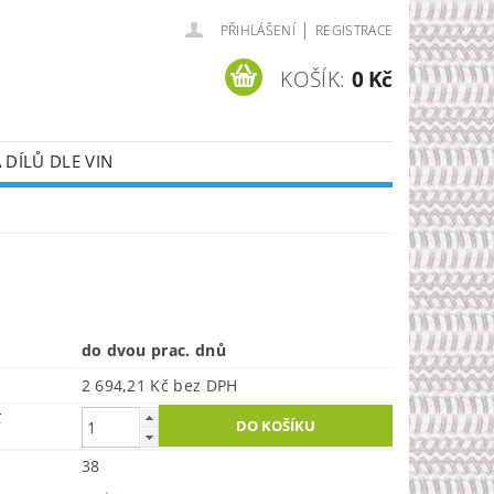
|
PŘIHLÁŠENÍ
REGISTRACE
KOŠÍK:
0 Kč
DÍLŮ DLE VIN
do dvou prac. dnů
2 694,21 Kč bez DPH
č
38