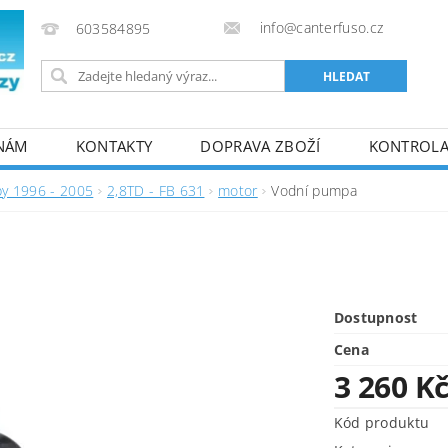
info@canterfuso.cz
603584895
 NÁM
KONTAKTY
DOPRAVA ZBOŽÍ
KONTROLA 
by 1996 - 2005
2,8TD - FB 631
motor
Vodní pumpa
Dostupnost
Cena
3 260 K
Kód produktu