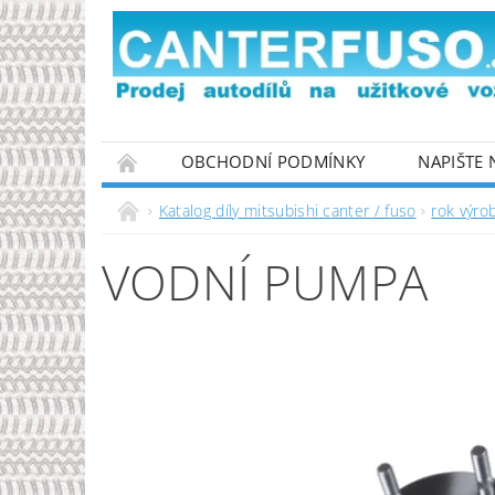
OBCHODNÍ PODMÍNKY
NAPIŠTE
PODMÍNKY OCHRANY OSOBNÍCH ÚDAJŮ
Katalog díly mitsubishi canter / fuso
rok výro
VODNÍ PUMPA