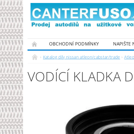
OBCHODNÍ PODMÍNKY
NAPIŠTE
PODMÍNKY OCHRANY OSOBNÍCH ÚDAJŮ
Katalog díly nissan atleon/cabstar/trade
Atle
VODÍCÍ KLADKA