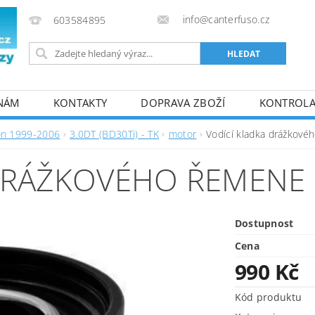
info@canterfuso.cz
603584895
 NÁM
KONTAKTY
DOPRAVA ZBOŽÍ
KONTROLA 
on 1999-2006
3.0DT (BD30Ti) - TK
motor
Vodící kladka drážkové
 DRÁŽKOVÉHO ŘEMENE
Dostupnost
Cena
990 Kč
Kód produktu