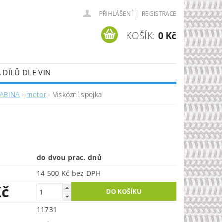
|
PŘIHLÁŠENÍ
REGISTRACE
KOŠÍK:
0 Kč
DÍLŮ DLE VIN
KABINA
motor
Viskózní spojka
do dvou prac. dnů
14 500 Kč bez DPH
Kč
11731