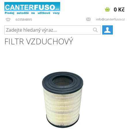
0 Kč
info@canterfuso.cz
603584895
FILTR VZDUCHOVÝ