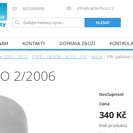
info@canterfuso.cz
603584895
 NÁM
KONTAKTY
DOPRAVA ZBOŽÍ
KONTROLA 
by 2005 - 2012
3,0TD - FB 83B - 3C15 - 3,5t
motor
Filtr palivový
DO 2/2006
Dostupnost
Cena
340 Kč
Kód produktu