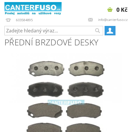
0 Kč
info@canterfuso.cz
603584895
PŘEDNÍ BRZDOVÉ DESKY