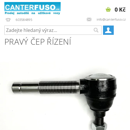
0 Kč
info@canterfuso.cz
603584895
PRAVÝ ČEP ŘÍZENÍ