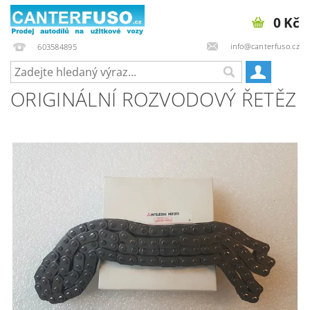
0 Kč
info@canterfuso.cz
603584895
ORIGINÁLNÍ ROZVODOVÝ ŘETĚZ