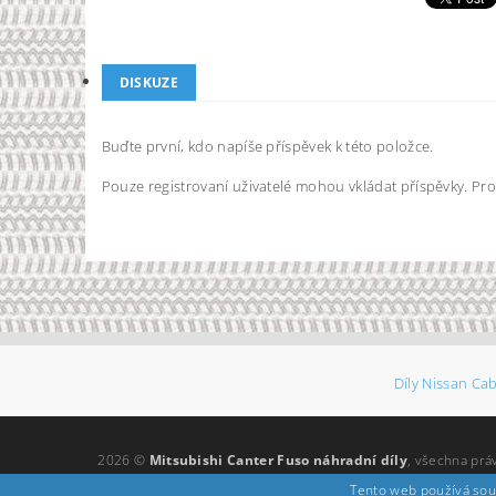
DISKUZE
Buďte první, kdo napíše příspěvek k této položce.
Pouze registrovaní uživatelé mohou vkládat příspěvky. Pr
Díly Nissan Ca
2026 ©
Mitsubishi Canter Fuso náhradní díly
, všechna prá
Tento web používá sou