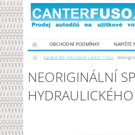
OBCHODNÍ PODMÍNKY
NAPIŠTE
PODMÍNKY OCHRANY OSOBNÍCH ÚDAJŮ
Katalog díly mitsubishi canter / fuso
Neorigin
NEORIGINÁLNÍ S
HYDRAULICKÉHO