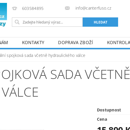
info@canterfuso.cz
603584895
 NÁM
KONTAKTY
DOPRAVA ZBOŽÍ
KONTROLA 
ální spojková sada včetně hydraulického válce
POJKOVÁ SADA VČETN
 VÁLCE
Dostupnost
Cena
15 890 