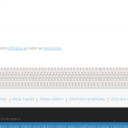
osím
přihlaste se
nebo se
registrujte
.
bstar
|
Moje Toyota
|
Nissan Atleon
|
Obchodní podmínky
|
Ochrana 
va vyhrazena
bory cookie. Dalším procházením tohoto webu vyjadřujete souhlas s jejich p