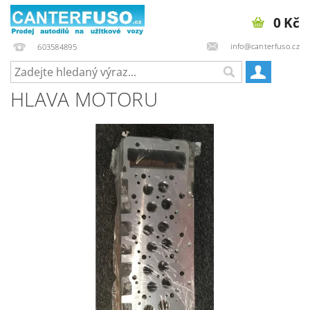
0 Kč
info@canterfuso.cz
603584895
HLAVA MOTORU