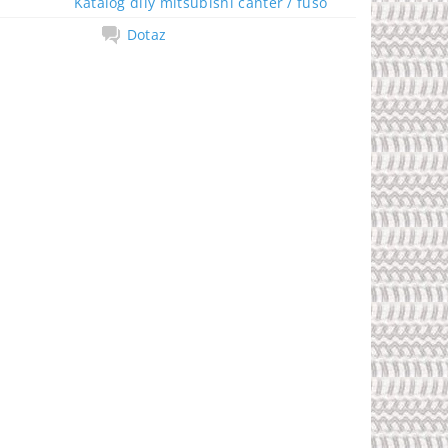
Katalog díly mitsubishi canter / fuso
Dotaz