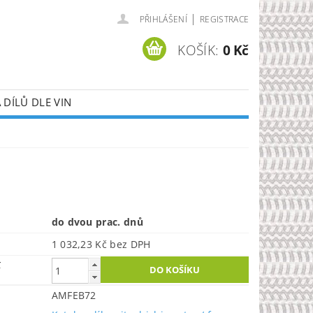
|
PŘIHLÁŠENÍ
REGISTRACE
KOŠÍK:
0 Kč
DÍLŮ DLE VIN
do dvou prac. dnů
1 032,23 Kč bez DPH
č
AMFEB72