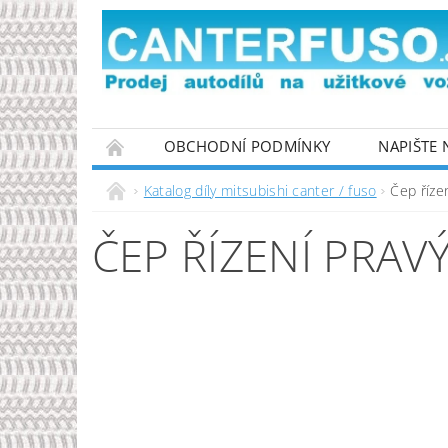
OBCHODNÍ PODMÍNKY
NAPIŠTE
PODMÍNKY OCHRANY OSOBNÍCH ÚDAJŮ
Katalog díly mitsubishi canter / fuso
Čep říze
ČEP ŘÍZENÍ PRAV