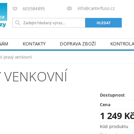
info@canterfuso.cz
603584895
 NÁM
KONTAKTY
DOPRAVA ZBOŽÍ
KONTROLA 
ní pravý venkovní
Ý VENKOVNÍ
Dostupnost
Cena
1 249 K
Kód produktu