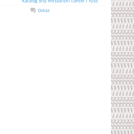
Katalog díly mitsubishi canter / fuso
Dotaz